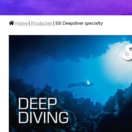
Home
|
Producten
| SSI Deepdiver specialty