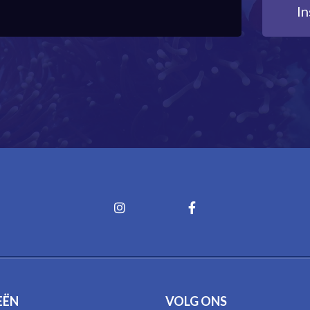
EËN
VOLG ONS