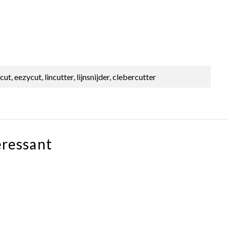
ut, eezycut, lincutter, lijnsnijder, clebercutter
eressant