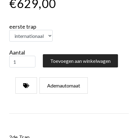
€629,00
eerste trap
Aantal
Toevoegen aan winkelwagen
Ademautomaat
2de Trap