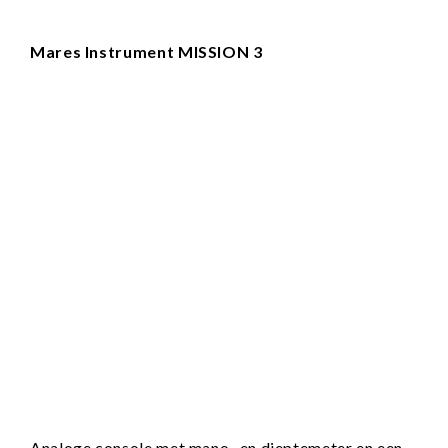
Mares Instrument MISSION 3
Analoge console met mano- en dieptemeter en een