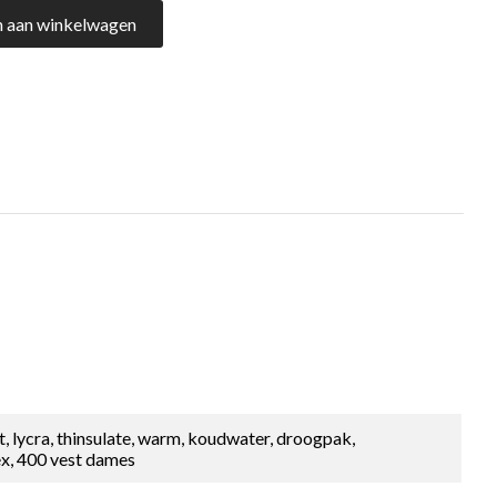
 aan winkelwagen
t, lycra, thinsulate, warm, koudwater, droogpak,
lex, 400 vest dames