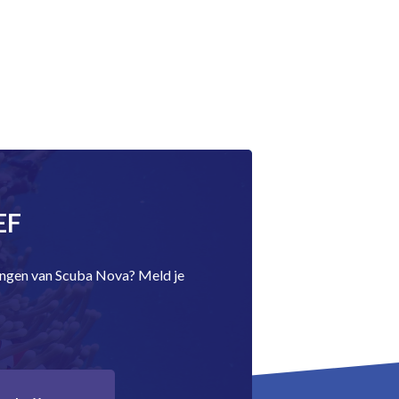
EF
dingen van Scuba Nova? Meld je