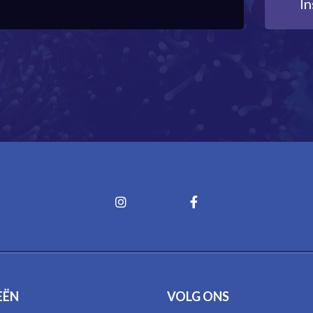
EËN
VOLG ONS