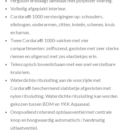
Ferguson drielaags laminaat met polyester voering.
Volledig afgeplakt interieur.
Cordura® 1000 verstevigingen op: schouders,
ellebogen, onderarmen, zitten, knieën, schenen, kruis
en harnas.
Twee Cordura® 1000-vakken met vier
compartimenten: zelflozend, gesloten met zeer sterke
riemen en uitgerust met zes elastiekjes erin.
Telescopisch bovenlichaam met een snel verstelbare
kruisriem.
Waterdichte ritssluiting aan de voorzijde met
Cordura® beschermend slabbetje afgesloten met
nylon ritssluiting. Waterdichte ritssluiting kan worden
gekozen tussen BDM en YKK Aquaseal.
Onopvallend roterend opblaasventiel met centrale
knop en hoogwaardig automatisch / handmatig
uitlaatventiel.