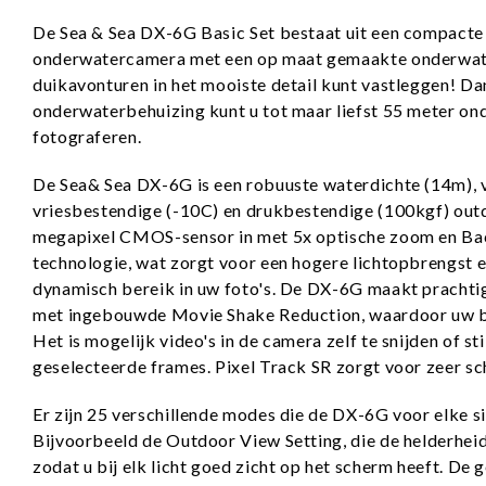
De Sea & Sea DX-6G Basic Set bestaat uit een compact
onderwatercamera met een op maat gemaakte onderwate
duikavonturen in het mooiste detail kunt vastleggen! Da
onderwaterbehuizing kunt u tot maar liefst 55 meter on
fotograferen.
De Sea& Sea DX-6G is een robuuste waterdichte (14m), 
vriesbestendige (-10C) en drukbestendige (100kgf) outd
megapixel CMOS-sensor in met 5x optische zoom en Bac
technologie, wat zorgt voor een hogere lichtopbrengst e
dynamisch bereik in uw foto's. De DX-6G maakt prachtig
met ingebouwde Movie Shake Reduction, waardoor uw be
Het is mogelijk video's in de camera zelf te snijden of st
geselecteerde frames. Pixel Track SR zorgt voor zeer sc
Er zijn 25 verschillende modes die de DX-6G voor elke s
Bijvoorbeeld de Outdoor View Setting, die de helderhei
zodat u bij elk licht goed zicht op het scherm heeft. De