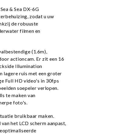
e Sea & Sea DX-6G
rbehuizing, zodat u uw
nkzij de robuuste
derwater filmen en
valbestendige (1.6m),
oor actioncam. Er zit een 16
kside Illumination
n lagere ruis met een groter
e Full HD video's in 30fps
elden soepeler verlopen.
ills te maken van
herpe foto's.
ituatie bruikbaar maken.
d van het LCD scherm aanpast,
 geoptimaliseerde