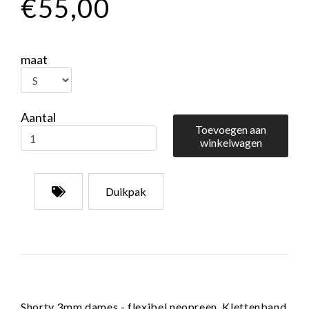
€55,00
maat
Aantal
Toevoegen aan
winkelwagen
Duikpak
Shorty 3mm dames - flexibel neopreen. Klettenband