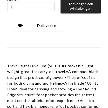
Toevoegen aan
winkelwagen
Duik vinnen
Travel Right Dive Fins (SF0110)•Packable, light
weight, great for carry-on travel.•A compact blade
design that produces big power.•The perfect fins
for both diving and snorkeling.•A fin blade "Utility
Hole" ideal for carrying and stowing.•The "Round
Edge Structure" foot pocket profides the softest,
most comfortablebarefoot experience.•An ultra-
soft and flexible monoprene foot pocket conforms