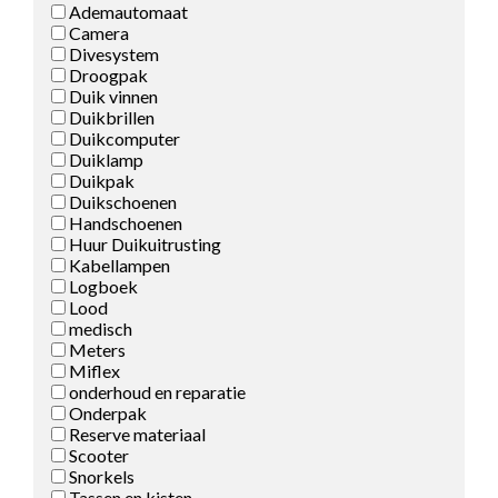
Ademautomaat
Camera
Divesystem
Droogpak
Duik vinnen
Duikbrillen
Duikcomputer
Duiklamp
Duikpak
Duikschoenen
Handschoenen
Huur Duikuitrusting
Kabellampen
Logboek
Lood
medisch
Meters
Miflex
onderhoud en reparatie
Onderpak
Reserve materiaal
Scooter
Snorkels
Tassen en kisten