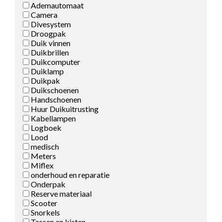
Ademautomaat
Camera
Divesystem
Droogpak
Duik vinnen
Duikbrillen
Duikcomputer
Duiklamp
Duikpak
Duikschoenen
Handschoenen
Huur Duikuitrusting
Kabellampen
Logboek
Lood
medisch
Meters
Miflex
onderhoud en reparatie
Onderpak
Reserve materiaal
Scooter
Snorkels
Tassen en kisten