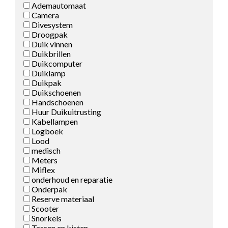
Ademautomaat
Camera
Divesystem
Droogpak
Duik vinnen
Duikbrillen
Duikcomputer
Duiklamp
Duikpak
Duikschoenen
Handschoenen
Huur Duikuitrusting
Kabellampen
Logboek
Lood
medisch
Meters
Miflex
onderhoud en reparatie
Onderpak
Reserve materiaal
Scooter
Snorkels
Tassen en kisten