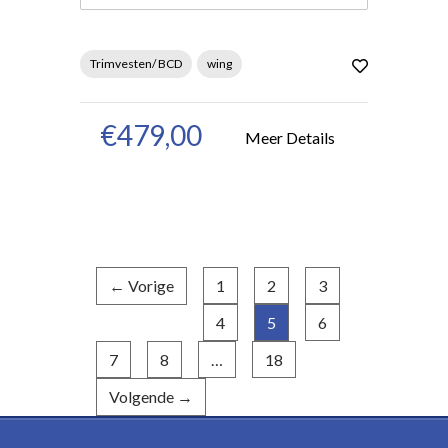
Trimvesten/ BCD
wing
€479,00
Meer Details
← Vorige
1
2
3
4
5
6
(huidige)
7
8
…
18
Volgende →