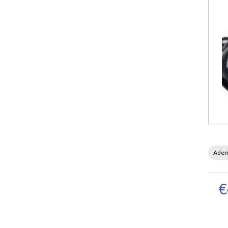
Adem
€