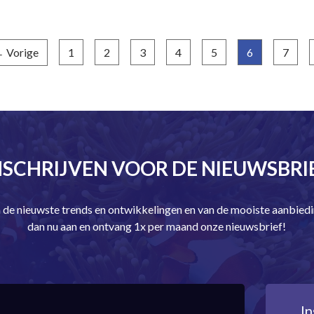
 Vorige
1
2
3
4
5
6
7
(huidige)
NSCHRIJVEN VOOR DE NIEUWSBRI
an de nieuwste trends en ontwikkelingen en van de mooiste aanbie
dan nu aan en ontvang 1x per maand onze nieuwsbrief!