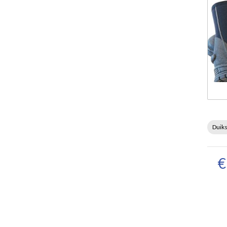
Duik
€