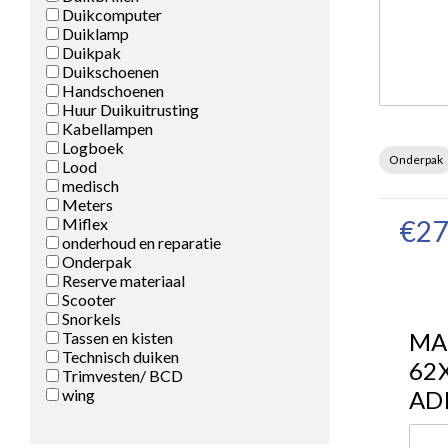
Duikcomputer
Duiklamp
Duikpak
Duikschoenen
Handschoenen
Huur Duikuitrusting
Kabellampen
Logboek
Onderpak
Lood
medisch
Meters
Miflex
€27
onderhoud en reparatie
Onderpak
Reserve materiaal
Scooter
Snorkels
MA
Tassen en kisten
Technisch duiken
62
Trimvesten/ BCD
wing
AD