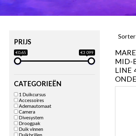
Sorte
PRIJS
MARE
€0.65
€3 099
MID-B
LINE 
ONDE
CATEGORIEËN
1 Duikcursus
Accessoires
Ademautomaat
Camera
Divesystem
Droogpak
Duik vinnen
Duikbrillen