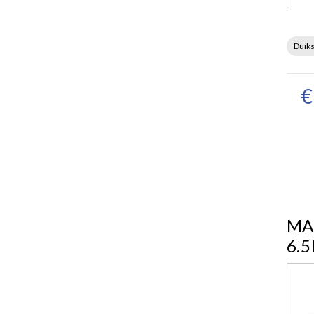
Duik
€
MA
6.