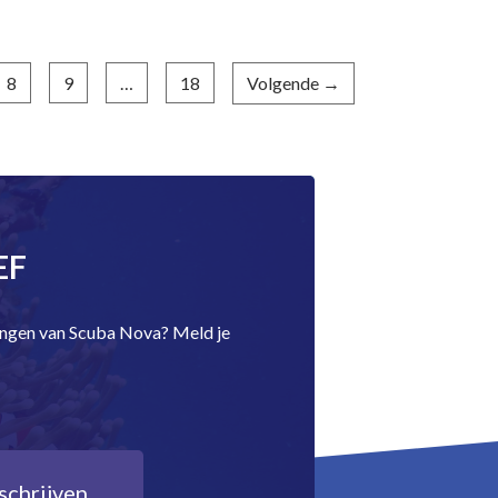
8
9
…
18
Volgende →
EF
dingen van Scuba Nova? Meld je