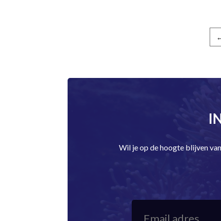
←
I
Wil je op de hoogte blijven v