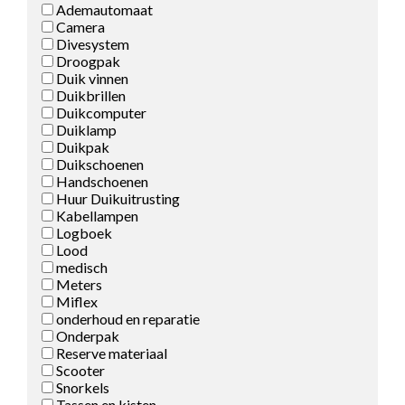
Ademautomaat
Camera
Divesystem
Droogpak
Duik vinnen
Duikbrillen
Duikcomputer
Duiklamp
Duikpak
Duikschoenen
Handschoenen
Huur Duikuitrusting
Kabellampen
Logboek
Lood
medisch
Meters
Miflex
onderhoud en reparatie
Onderpak
Reserve materiaal
Scooter
Snorkels
Tassen en kisten