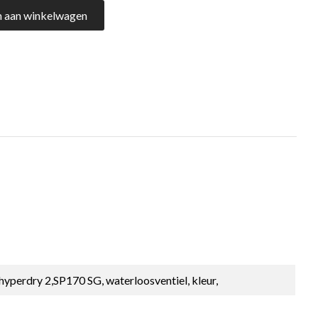
 aan winkelwagen
 hyperdry 2,SP170 SG, waterloosventiel, kleur,